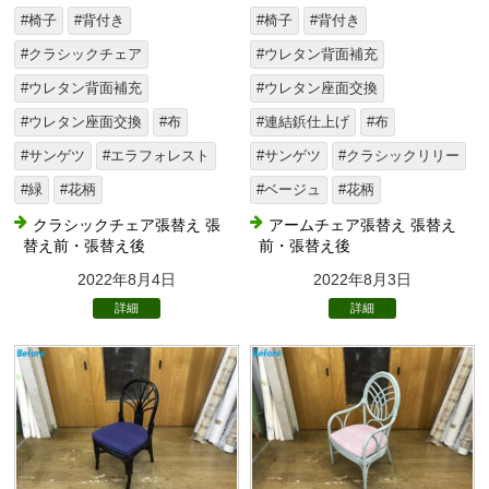
#椅子
#背付き
#椅子
#背付き
#クラシックチェア
#ウレタン背面補充
#ウレタン背面補充
#ウレタン座面交換
#ウレタン座面交換
#布
#連結鋲仕上げ
#布
#サンゲツ
#エラフォレスト
#サンゲツ
#クラシックリリー
#緑
#花柄
#ベージュ
#花柄
クラシックチェア張替え 張
アームチェア張替え 張替え
替え前・張替え後
前・張替え後
2022年8月4日
2022年8月3日
詳細
詳細