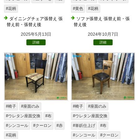
#花柄
#黄色
#花柄
ダイニングチェア張替え 張
ソファ張替え 張替え前・張
替え前・張替え後
替え後
2025年5月13日
2024年10月7日
詳細
詳細
#椅子
#座面のみ
#椅子
#座面のみ
#ウレタン座面交換
#布
#ウレタン座面交換
#シンコール
#クーロン
#赤
#単鋲仕上げ
#布
#花柄
#シンコール
#クーロン