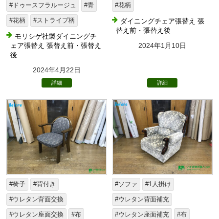
#ドゥースフラルージュ
#青
#花柄
#花柄
#ストライプ柄
ダイニングチェア張替え 張
替え前・張替え後
モリシゲ社製ダイニングチ
ェア張替え 張替え前・張替え
2024年1月10日
後
2024年4月22日
詳細
詳細
#椅子
#背付き
#ソファ
#1人掛け
#ウレタン背面交換
#ウレタン背面補充
#ウレタン座面交換
#布
#ウレタン座面補充
#布