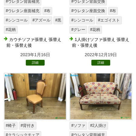
#ウレタン背面補充
#ウレタン背面交換
#ウレタン座面補充
#布
#ウレタン座面交換
#布
#シンコール
#アズール
#黒
#シンコール
#エゴイスト
#花柄
#グレー
#花柄
カウチソファ張替え 張替え
1人掛けソファ張替え 張替え
前・張替え後
前・張替え後
2023年1月16日
2022年12月19日
詳細
詳細
#椅子
#背付き
#ソファ
#2人掛け
#クラシックチェア
#ウレタン背面補充