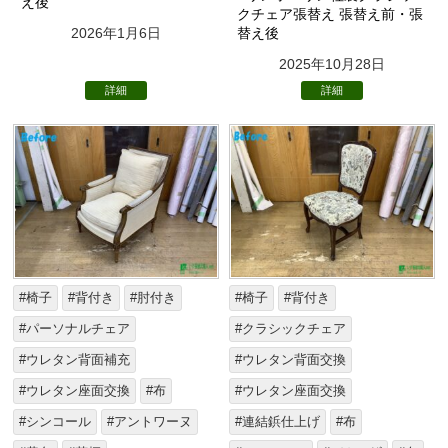
え後
クチェア張替え 張替え前・張
2026年1月6日
替え後
2025年10月28日
詳細
詳細
#椅子
#背付き
#肘付き
#椅子
#背付き
#パーソナルチェア
#クラシックチェア
#ウレタン背面補充
#ウレタン背面交換
#ウレタン座面交換
#布
#ウレタン座面交換
#シンコール
#アントワーヌ
#連結鋲仕上げ
#布