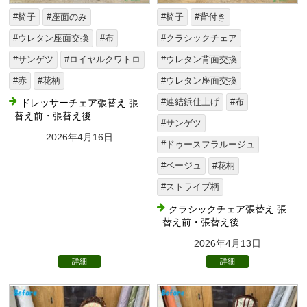
#椅子
#座面のみ
#椅子
#背付き
#ウレタン座面交換
#布
#クラシックチェア
#サンゲツ
#ロイヤルクワトロ
#ウレタン背面交換
#赤
#花柄
#ウレタン座面交換
ドレッサーチェア張替え 張
#連結鋲仕上げ
#布
替え前・張替え後
#サンゲツ
2026年4月16日
#ドゥースフラルージュ
#ベージュ
#花柄
#ストライプ柄
クラシックチェア張替え 張
替え前・張替え後
2026年4月13日
詳細
詳細