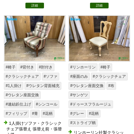
詳細
詳細
#椅子
#背付き
#肘付き
#リンホーリン
#椅子
#クラシックチェア
#ソファ
#座面のみ
#クラシックチェア
#1人掛け
#ウレタン背面補充
#ウレタン座面交換
#布
#ウレタン座面交換
#サンゲツ
#連結鋲仕上げ
#シンコール
#ドゥースフラルージュ
#フィリップ
#青
#花柄
#グレー
#花柄
1人掛けソファ・クラシック
#ストライプ柄
チェア張替え 張替え前・張替
リンホーリン社製クラシッ