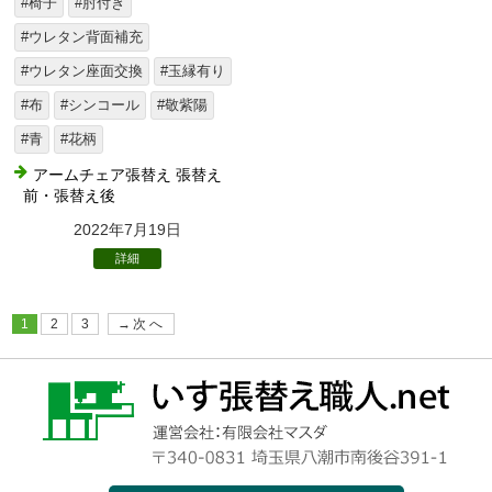
#椅子
#肘付き
#ウレタン背面補充
#ウレタン座面交換
#玉縁有り
#布
#シンコール
#敬紫陽
#青
#花柄
アームチェア張替え 張替え
前・張替え後
2022年7月19日
詳細
1
2
3
→次へ