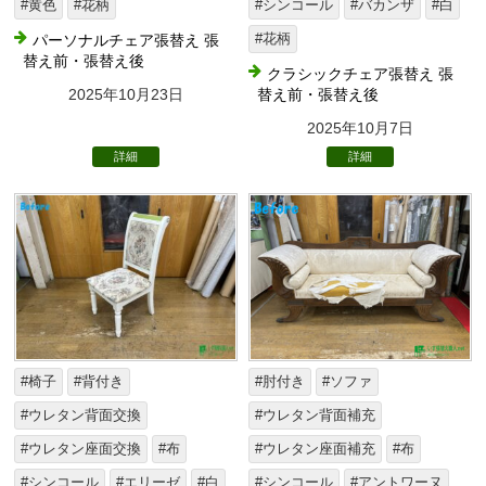
#黄色
#花柄
#シンコール
#バカンザ
#白
パーソナルチェア張替え 張
#花柄
替え前・張替え後
クラシックチェア張替え 張
2025年10月23日
替え前・張替え後
2025年10月7日
詳細
詳細
#椅子
#背付き
#肘付き
#ソファ
#ウレタン背面交換
#ウレタン背面補充
#ウレタン座面交換
#布
#ウレタン座面補充
#布
#シンコール
#エリーゼ
#白
#シンコール
#アントワーヌ