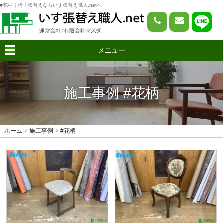
#花柄｜椅子張替えならいす張替え職人.netへ
メニュー
施工事例 #花柄
ホーム
施工事例
#花柄