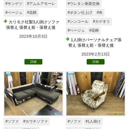
#サンゲツ
#アムルアモーレ
#ウレタン座面交換
#ベージュ
#花柄
#ボタン仕上げ
#布
カリモク社製3人掛けソファ
#シンコール
#カゲオリ
張替え 張替え前・張替え後
#ベージュ
#花柄
2023年10月3日
1人掛けパーソナルチェア張
替え 張替え前・張替え後
2023年2月13日
詳細
詳細
#ソファ
#カウチソファ
#ソファ
#1人掛け