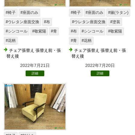
#椅子
#座面のみ
#椅子
#座面のみ
#籐(ラタン)
#ウレタン座面交換
#布
#ウレタン座面交換
#塗装
#シンコール
#敬紫陽
#青
#布
#シンコール
#敬紫陽
#花柄
#青
#花柄
チェア張替え 張替え前・張
チェア張替え 張替え前・張
替え後
替え後
2022年7月21日
2022年7月20日
詳細
詳細