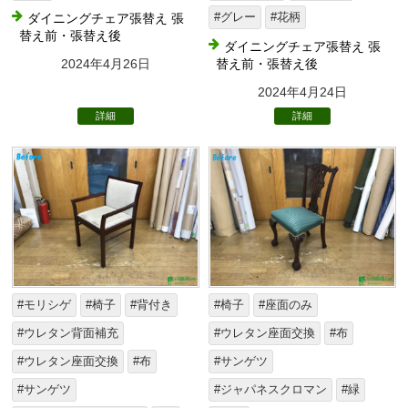
ダイニングチェア張替え 張
#グレー
#花柄
替え前・張替え後
ダイニングチェア張替え 張
2024年4月26日
替え前・張替え後
2024年4月24日
詳細
詳細
#モリシゲ
#椅子
#背付き
#椅子
#座面のみ
#ウレタン背面補充
#ウレタン座面交換
#布
#ウレタン座面交換
#布
#サンゲツ
#サンゲツ
#ジャパネスクロマン
#緑