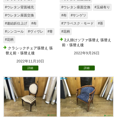
#ウレタン背面補充
#ウレタン座面交換
#玉縁有り
#ウレタン座面交換
#布
#サンゲツ
#連結鋲仕上げ
#布
#アラベスク・モード
#茶
#シンコール
#ヴィヴレ
#青
#花柄
#花柄
2人掛けソファ張替え 張替え
前・張替え後
クラシックチェア張替え 張
替え前・張替え後
2022年9月26日
2022年11月10日
詳細
詳細