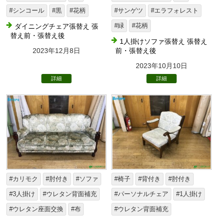
#シンコール
#黒
#花柄
#サンゲツ
#エラフォレスト
ダイニングチェア張替え 張
#緑
#花柄
替え前・張替え後
1人掛けソファ張替え 張替え
2023年12月8日
前・張替え後
2023年10月10日
詳細
詳細
#カリモク
#肘付き
#ソファ
#椅子
#背付き
#肘付き
#3人掛け
#ウレタン背面補充
#パーソナルチェア
#1人掛け
#ウレタン座面交換
#布
#ウレタン背面補充