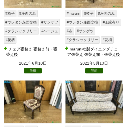
#椅子
#座面のみ
#maruni
#椅子
#座面のみ
#ウレタン座面交換
#サンゲツ
#ウレタン座面交換
#玉縁有り
#クラシックリリー
#ベージュ
#布
#サンゲツ
#花柄
#クラシックリリー
#花柄
チェア張替え 張替え前・張
maruni社製ダイニングチェ
替え後
ア張替え 張替え前・張替え後
2021年6月10日
2021年5月10日
詳細
詳細