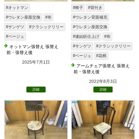
#オットマン
#椅子
#背付き
#ウレタン座面交換
#布
#ウレタン背面補充
#サンゲツ
#クラシックリリー
#ウレタン座面交換
#ベージュ
#連結鋲仕上げ
#布
オットマン張替え 張替え
#サンゲツ
#クラシックリリー
前・張替え後
#ベージュ
#花柄
2025年7月1日
アームチェア張替え 張替え
前・張替え後
2022年8月3日
詳細
詳細