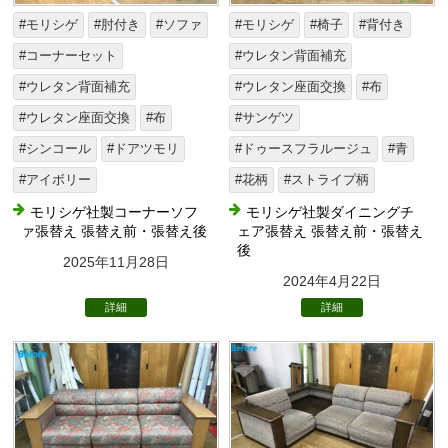
#モリシゲ
#肘付き
#ソファ
#モリシゲ
#椅子
#背付き
#コーナーセット
#ウレタン背面補充
#ウレタン背面補充
#ウレタン座面交換
#布
#ウレタン座面交換
#布
#サンゲツ
#シンコール
#ドアツモリ
#ドゥースフラルージュ
#青
#アイボリー
#花柄
#ストライプ柄
モリシゲ社製コーナーソフ
モリシゲ社製ダイニングチ
ァ張替え 張替え前・張替え後
ェア張替え 張替え前・張替え
後
2025年11月28日
2024年4月22日
詳細
詳細