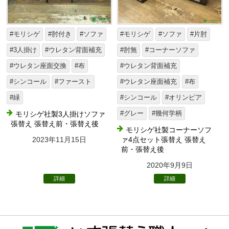
#モリシゲ
#肘付き
#ソファ
#モリシゲ
#ソファ
#片肘
#3人掛け
#ウレタン背面補充
#肘無
#コーナーソファ
#ウレタン座面交換
#布
#ウレタン背面補充
#シンコール
#ファースト
#ウレタン座面補充
#布
#緑
#シンコール
#オリンピア
モリシゲ社製3人掛けソファ
#グレー
#幾何学柄
張替え 張替え前・張替え後
モリシゲ社製コーナーソフ
2023年11月15日
ァ4点セット張替え 張替え
前・張替え後
2020年9月9日
詳細
詳細