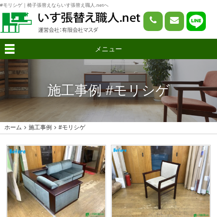
#モリシゲ｜椅子張替えならいす張替え職人.netへ
メニュー
施工事例 #モリシゲ
ホーム
施工事例
#モリシゲ