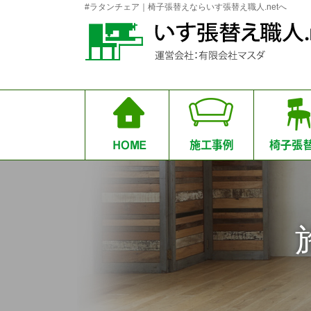
#ラタンチェア｜椅子張替えならいす張替え職人.netへ