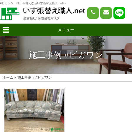
#ビガワン｜椅子張替えならいす張替え職人.netへ
メニュー
施工事例 #ビガワン
ホーム
施工事例
#ビガワン