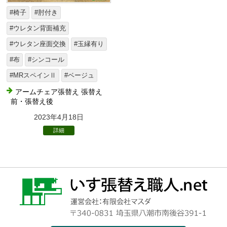
#椅子
#肘付き
#ウレタン背面補充
#ウレタン座面交換
#玉縁有り
#布
#シンコール
#MRスペインⅡ
#ベージュ
アームチェア張替え 張替え
前・張替え後
2023年4月18日
詳細