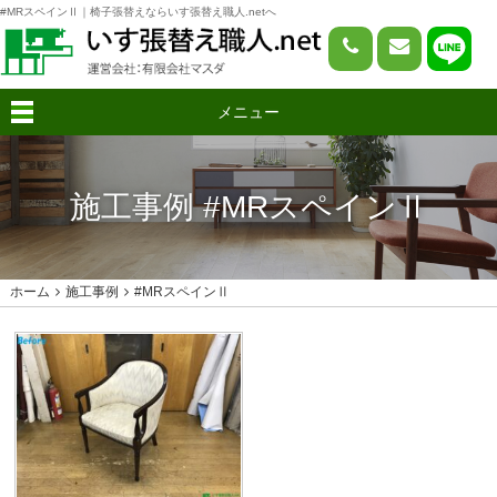
#MRスペインⅡ｜椅子張替えならいす張替え職人.netへ
メニュー
施工事例 #MRスペインⅡ
ホーム
施工事例
#MRスペインⅡ