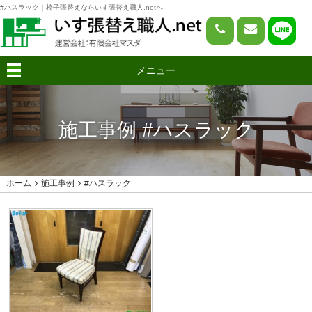
#ハスラック｜椅子張替えならいす張替え職人.netへ
メニュー
施工事例 #ハスラック
ホーム
施工事例
#ハスラック