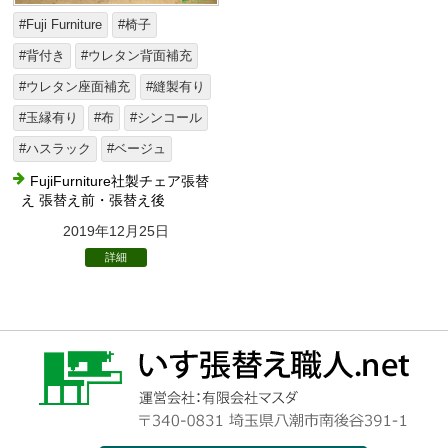
#Fuji Furniture
#椅子
#背付き
#ウレタン背面補充
#ウレタン座面補充
#縫製有り
#玉縁有り
#布
#シンコール
#ハスラック
#ベージュ
FujiFurniture社製チェア張替
え 張替え前・張替え後
2019年12月25日
詳細