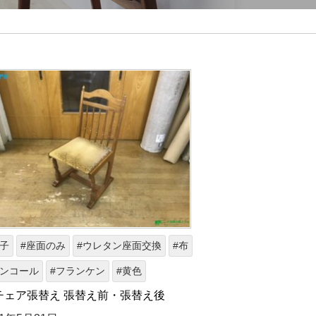
椅子
#座面のみ
#ウレタン座面交換
#布
シンコール
#フランケン
#黄色
チェア張替え 張替え前・張替え後