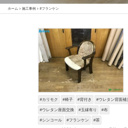
ホーム
施工事例
#フランケン
#カリモク
#椅子
#背付き
#ウレタン背面補
#ウレタン座面交換
#玉縁有り
#布
#シンコール
#フランケン
#茶