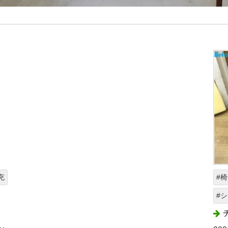
充
#
#