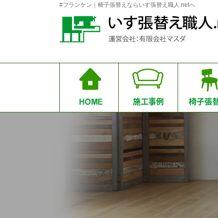
#フランケン｜椅子張替えならいす張替え職人.netへ