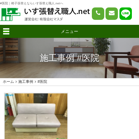
#医院｜椅子張替えならいす張替え職人.netへ
メニュー
施工事例 #医院
ホーム
施工事例
#医院