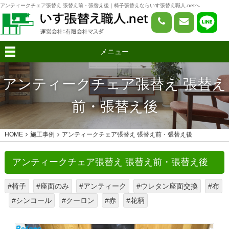
アンティークチェア張替え 張替え前・張替え後｜椅子張替えならいす張替え職人.netへ
メニュー
アンティークチェア張替え 張替え
前・張替え後
HOME
施工事例
アンティークチェア張替え 張替え前・張替え後
アンティークチェア張替え 張替え前・張替え後
#椅子
#座面のみ
#アンティーク
#ウレタン座面交換
#布
#シンコール
#クーロン
#赤
#花柄