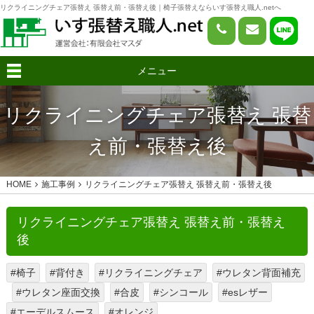
リクライニングチェア張替え 張替え前・張替え後｜椅子張替えならいす張替え職人.netへ
メニュー
リクライニングチェア張替え 張替
え前・張替え後
HOME
施工事例
リクライニングチェア張替え 張替え前・張替え後
リクライニングチェア張替え 張替え前・張替え
後
#椅子
#背付き
#リクライニングチェア
#ウレタン背面補充
#ウレタン座面交換
#合皮
#シンコール
#esレザー
#エーデルスムース
#オレンジ