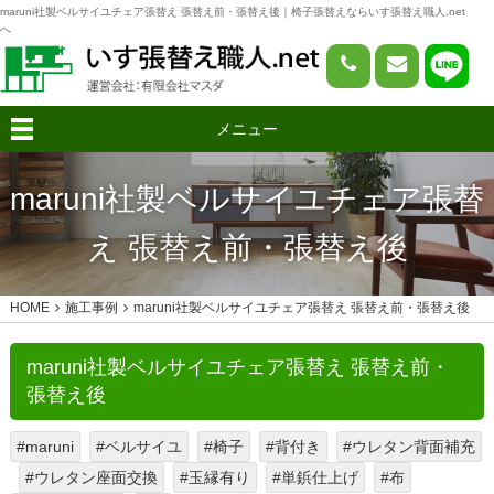
maruni社製ベルサイユチェア張替え 張替え前・張替え後｜椅子張替えならいす張替え職人.net
へ
メニュー
maruni社製ベルサイユチェア張替
え 張替え前・張替え後
HOME
施工事例
maruni社製ベルサイユチェア張替え 張替え前・張替え後
maruni社製ベルサイユチェア張替え 張替え前・
張替え後
#maruni
#ベルサイユ
#椅子
#背付き
#ウレタン背面補充
#ウレタン座面交換
#玉縁有り
#単鋲仕上げ
#布