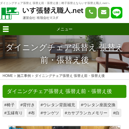
ダイニングチェア張替え 張替え前・張替え後｜椅子張替えならいす張替え職人.netへ
メニュー
ダイニングチェア張替え 張替え
前・張替え後
HOME
施工事例
ダイニングチェア張替え 張替え前・張替え後
ダイニングチェア張替え 張替え前・張替え後
#椅子
#背付き
#ウレタン背面補充
#ウレタン座面交換
#玉縁有り
#布
#サンゲツ
#カサブランカメモリー
#白