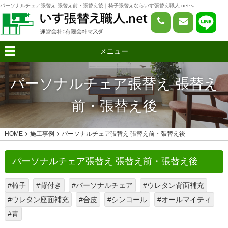
パーソナルチェア張替え 張替え前・張替え後｜椅子張替えならいす張替え職人.netへ
メニュー
パーソナルチェア張替え 張替え
前・張替え後
HOME
施工事例
パーソナルチェア張替え 張替え前・張替え後
パーソナルチェア張替え 張替え前・張替え後
#椅子
#背付き
#パーソナルチェア
#ウレタン背面補充
#ウレタン座面補充
#合皮
#シンコール
#オールマイティ
#青