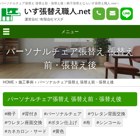
パーソナルチェア張替え 張替え前・張替え後｜椅子張替えならいす張替え職人.netへ
メニュー
パーソナルチェア張替え 張替え
前・張替え後
HOME
施工事例
パーソナルチェア張替え 張替え前・張替え後
パーソナルチェア張替え 張替え前・張替え後
#椅子
#背付き
#パーソナルチェア
#ウレタン背面交換
#ウレタン座面交換
#ボタン仕上げ
#布
#シンコール
#カネカロン・サード
#黄色