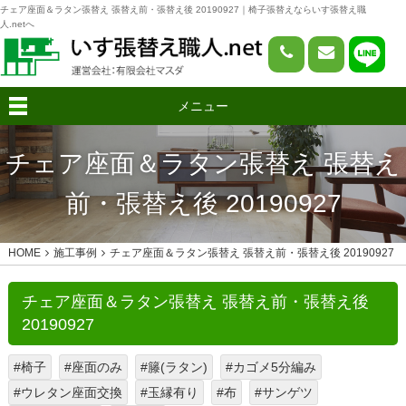
チェア座面＆ラタン張替え 張替え前・張替え後 20190927｜椅子張替えならいす張替え職
人.netへ
メニュー
チェア座面＆ラタン張替え 張替え
前・張替え後 20190927
HOME
施工事例
チェア座面＆ラタン張替え 張替え前・張替え後 20190927
チェア座面＆ラタン張替え 張替え前・張替え後
20190927
#椅子
#座面のみ
#籐(ラタン)
#カゴメ5分編み
#ウレタン座面交換
#玉縁有り
#布
#サンゲツ