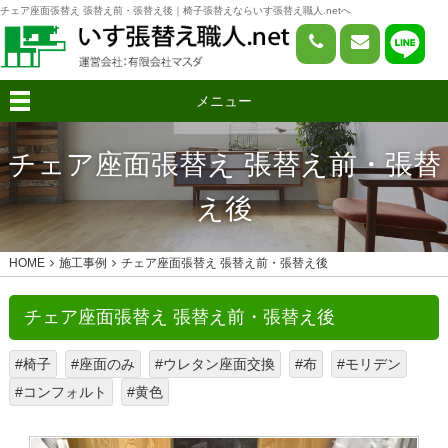
チェア座面張替え 張替え前・張替え後｜椅子張替えならいす張替え職人.netへ
メニュー
チェア座面張替え 張替え前・張替
え後
HOME
施工事例
チェア座面張替え 張替え前・張替え後
チェア座面張替え 張替え前・張替え後
#椅子
#座面のみ
#ウレタン座面交換
#布
#モリデン
#コンフォルト
#黄色