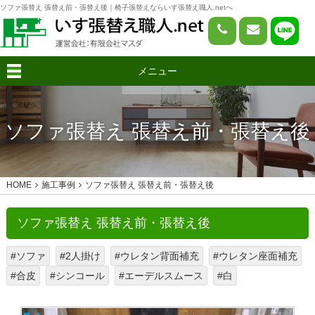
ソファ張替え 張替え前・張替え後｜椅子張替えならいす張替え職人.netへ
メニュー
ソファ張替え 張替え前・張替え後
HOME
施工事例
ソファ張替え 張替え前・張替え後
ソファ張替え 張替え前・張替え後
#ソファ
#2人掛け
#ウレタン背面補充
#ウレタン座面補充
#合皮
#シンコール
#エーデルスムース
#白