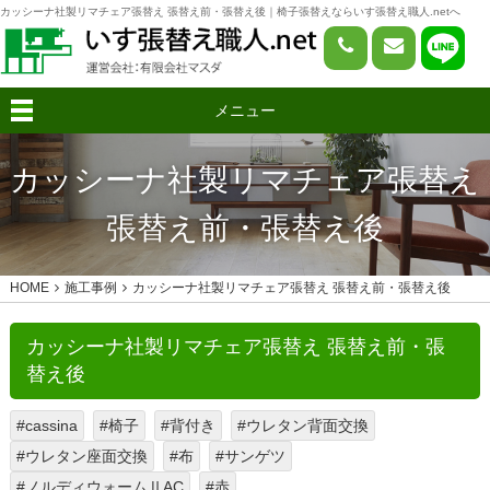
カッシーナ社製リマチェア張替え 張替え前・張替え後｜椅子張替えならいす張替え職人.netへ
メニュー
カッシーナ社製リマチェア張替え
張替え前・張替え後
HOME
施工事例
カッシーナ社製リマチェア張替え 張替え前・張替え後
カッシーナ社製リマチェア張替え 張替え前・張
替え後
#cassina
#椅子
#背付き
#ウレタン背面交換
#ウレタン座面交換
#布
#サンゲツ
#ノルディウォームⅡAC
#赤