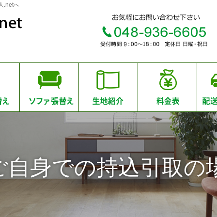
netへ
ご自身での持込引取の