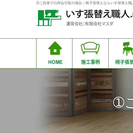
➀ご自身での持込引取の場合｜椅子張替えならいす張替え職人.
➀