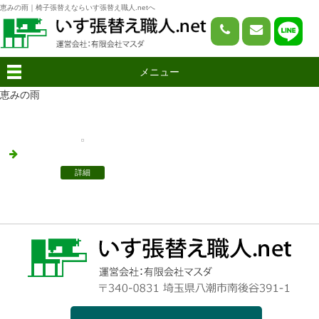
恵みの雨｜椅子張替えならいす張替え職人.netへ
メニュー
恵みの雨
詳細